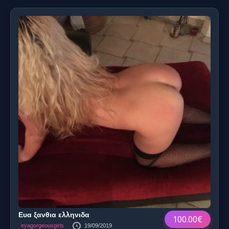
Ευα ξανθια ελληνιδα
100.00€
eyagorgeousgirls
19/09/2019