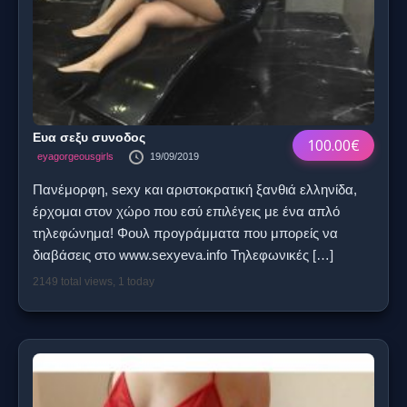
Ευα σεξυ συνοδος
100.00€
eyagorgeousgirls
19/09/2019
Πανέμορφη, sexy και αριστοκρατική ξανθιά ελληνίδα,
έρχομαι στον χώρο που εσύ επιλέγεις με ένα απλό
τηλεφώνημα! Φουλ προγράμματα που μπορείς να
διαβάσεις στο www.sexyeva.info Τηλεφωνικές
[…]
2149 total views, 1 today