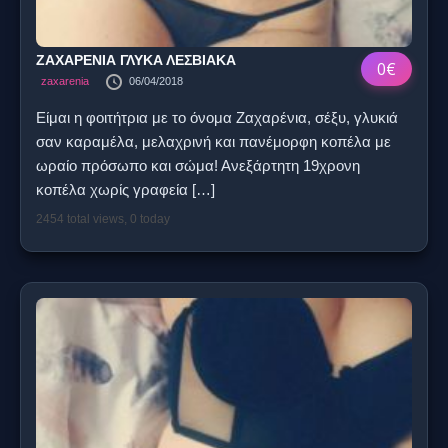
ΖΑΧΑΡΕΝΙΑ ΓΛΥΚΑ ΛΕΣΒΙΑΚΑ
0€
zaxarenia
06/04/2018
Είμαι η φοιτήτρια με το όνομα Ζαχαρένια, σέξυ, γλυκιά
σαν καραμέλα, μελαχρινή και πανέμορφη κοπέλα με
ωραίο πρόσωπο και σώμα! Ανεξάρτητη 19χρονη
κοπέλα χωρίς γραφεία
[…]
2454 total views, 0 today