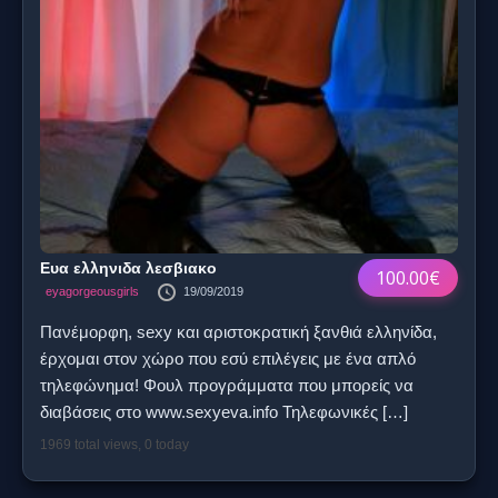
Ευα ελληνιδα λεσβιακο
100.00€
eyagorgeousgirls
19/09/2019
Πανέμορφη, sexy και αριστοκρατική ξανθιά ελληνίδα,
έρχομαι στον χώρο που εσύ επιλέγεις με ένα απλό
τηλεφώνημα! Φουλ προγράμματα που μπορείς να
διαβάσεις στο www.sexyeva.info Τηλεφωνικές
[…]
1969 total views, 0 today