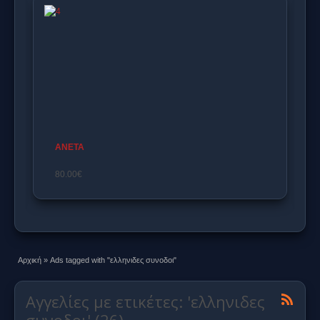
ELENA AS
160.00€
Αρχική
»
Ads tagged with "ελληνιδες συνοδοι"
Αγγελίες με ετικέτες: 'ελληνιδες