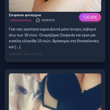
Στεφανια φοιτητρια
130.00€
stefaniastefanidoy
06/09/2019
Γεια σας αγαπητοί κύριοι Δεκτοί μόνο άντρες σοβαροί
άνω των 30 ετών. Ονομάζομαι Στεφανία και είμαι μια
κοπέλα ελληνίδα 23 ετών. Βρίσκομαι στη Θεσσαλονίκη
και
[…]
2289 total views, 0 today