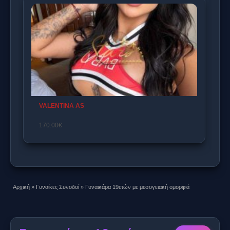
LUNA AS
160.00€
Αρχική
»
Γυναίκες Συνοδοί
»
Γυναικάρα 19ετών με μεσογειακή ομορφιά