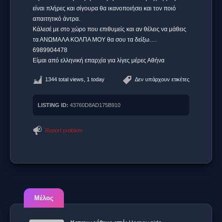
είναι πλήρες και σίγουρα θα ικανοποιήσει και τον ποιό
απαιτητικό άντρα.
Κάλεσέ με στο χώρο που επιθυμείς και αν θέλεις να μάθεις
τα ΑΝΩΜΑΛΑ ΚΟΛΠΑ ΜΟΥ θα σου τα δείξω….
6989904478
Είμαι από ελληνική επαρχία για λίγες μέρες Αθήνα
1344 total views, 1 today
Δεν υπάρχουν ετικέτες
LISTING ID:
43760D8AD175B910
Report problem
Μέλος