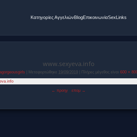
Κατηγορίες Αγγελιών
Blog
Επικοινωνία
SexLinks
www.sexyeva.info
agorgeousgirls
|
Μεταφορτώθηκε
19/09/2019
|
Πλήρες μέγεθος είναι
600 × 80
← προηγ
επομ →