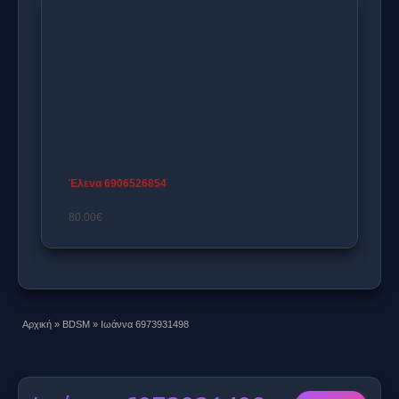
Maria 6993018573
0€
Αρχική
»
BDSM
»
Ιωάννα 6973931498