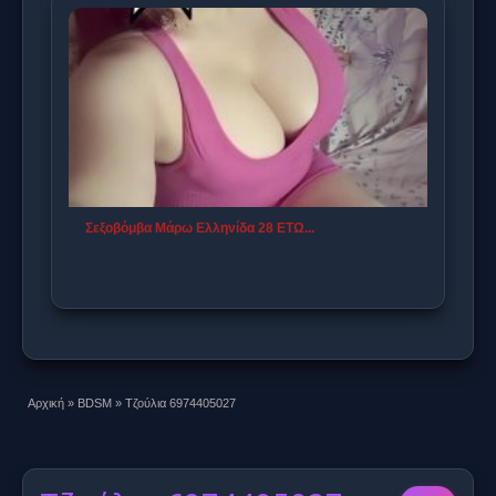
Χριστίνα 6973931504
100.00€
Αρχική
»
BDSM
»
Τζούλια 6974405027