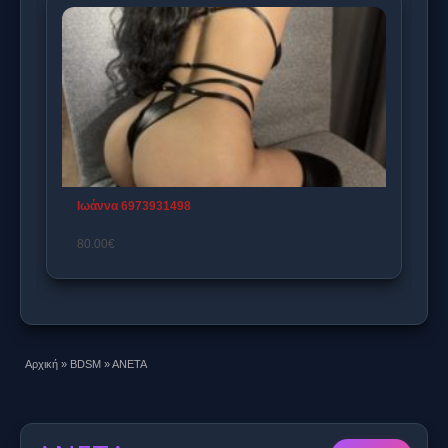
YASMIN AS
150.00€
Αρχική
»
BDSM
»
ANETA