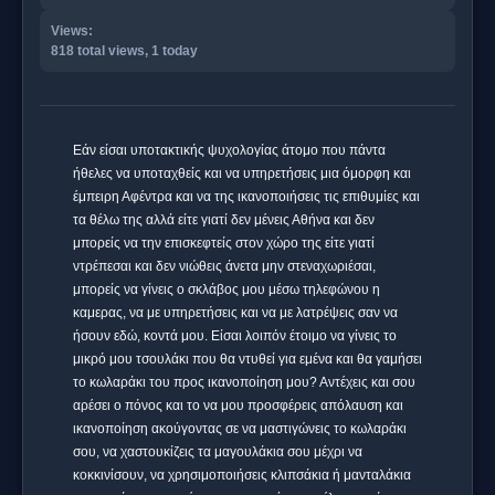
Views:
818 total views, 1 today
Εάν είσαι υποτακτικής ψυχολογίας άτομο που πάντα
ήθελες να υποταχθείς και να υπηρετήσεις μια όμορφη και
έμπειρη Αφέντρα και να της ικανοποιήσεις τις επιθυμίες και
τα θέλω της αλλά είτε γιατί δεν μένεις Αθήνα και δεν
μπορείς να την επισκεφτείς στον χώρο της είτε γιατί
ντρέπεσαι και δεν νιώθεις άνετα μην στεναχωριέσαι,
μπορείς να γίνεις ο σκλάβος μου μέσω τηλεφώνου η
καμερας, να με υπηρετήσεις και να με λατρέψεις σαν να
ήσουν εδώ, κοντά μου. Είσαι λοιπόν έτοιμο να γίνεις το
μικρό μου τσουλάκι που θα ντυθεί για εμένα και θα γαμήσει
το κωλαράκι του προς ικανοποίηση μου? Αντέχεις και σου
αρέσει ο πόνος και το να μου προσφέρεις απόλαυση και
ικανοποίηση ακούγοντας σε να μαστιγώνεις το κωλαράκι
σου, να χαστουκίζεις τα μαγουλάκια σου μέχρι να
κοκκινίσουν, να χρησιμοποιήσεις κλιπσάκια ή μανταλάκια