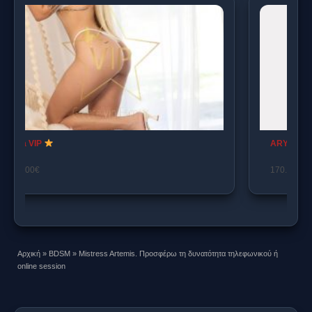
ARYA ESCORT GDE 6970489978
170.00€
Αρχική
»
BDSM
»
Mistress Artemis. Προσφέρω τη δυνατότητα τηλεφωνικού ή
online session