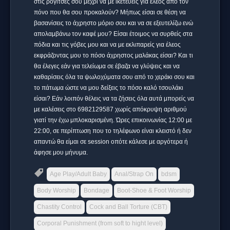
στις ρογίτσες σου μέχρι να με ικετεύεις για έλεος από τον
πόνο που θα σου προκαλούν? Μήπως είσαι σε θέση να
βασανίσεις το άχρηστο μόριο σου και να σε εξευτελίζω ενώ
απολαμβάνω τον καφέ μου? Είσαι έτοιμος να συρθείς στα
πόδια και τις γόβες μου και να με εκλιπαρείς για έλεος
εκφράζοντας μου το πόσο άχρηστος μαλάκας είσαι? Και τι
θα έλεγες εάν για τελείωμα σε έβαζα να γλύψεις και να
καθαρίσεις όλα τα ψωλοχύματα σου από το χεράκι σου και
το πάτωμα ώστε να μου δείξεις το πόσο καλό τσουλάκι
είσαι? Εάν λοιπόν θέλεις να τα ζήσεις όλα αυτά μπορείς να
με καλέσεις στο 6982129587 χωρίς απόκρυψη αριθμού
γιατί την έχω μπλοκαρισμένη. Ώρες επικοινωνίας 12:00 με
22:00, σε περίπτωση που το τηλέφωνο είναι κλειστό ή δεν
απαντώ θα είμαι σε session οπότε κάλεσε με αργότερα ή
άφησε μου μήνυμα.
Age Play/Adult Baby
Anal/Strap On
bdsm
Body Worship
Bondage
Boot-Shoe & Foot Worship
Chastity Control
Cock and Ball Torture (CBT)
Corporal Punishment (from soft to hight level)