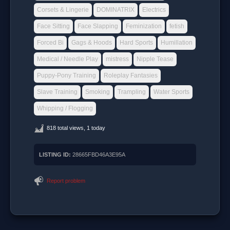
Corsets & Lingerie
DOMINATRIX
Electrics
Face Sitting
Face Slapping
Feminization
fetish
Forced Bi
Gags & Hoods
Hard Sports
Humillation
Medical / Needle Play
mistress
Nipple Tease
Puppy-Pony Training
Roleplay Fantasies
Slave Training
Smoking
Trampling
Water Sports
Whipping / Flogging
818 total views, 1 today
LISTING ID:
28665FBD46A3E95A
Report problem