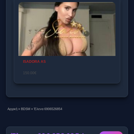
Lolla
140.00€
Αρχική
»
BDSM
»
Έλενα 6906526854