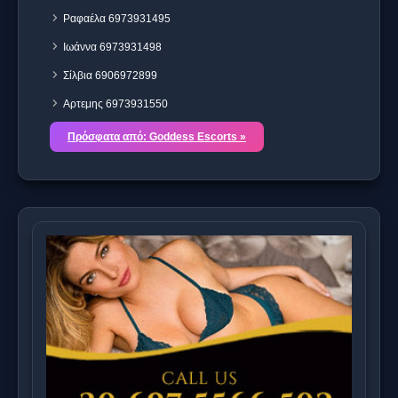
Ραφαέλα 6973931495
Ιωάννα 6973931498
Σίλβια 6906972899
Αρτεμης 6973931550
Πρόσφατα από: Goddess Escorts »