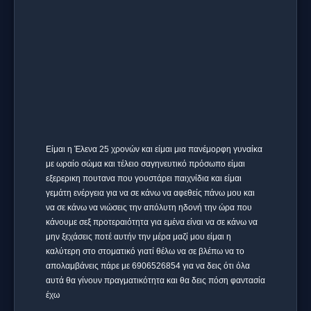
Είμαι η Έλενα 25 χρονών και είμαι μια πανέμορφη γυναίκα
με ωραίο σώμα και τέλειο σαγηνευτικό πρόσωπο είμαι
εξερερικη πουτανα που γουστάρει παιχνίδια και είμαι
γεμάτη ενέργεια για να σε κάνω να αφεθείς πάνω μου και
να σε κάνω να νιώσεις την απόλυτη ηδονή την ώρα που
κάνουμε σεξ προτεραιότητα για εμένα είναι να σε κάνω να
μην ξεχάσεις ποτέ αυτήν την μέρα μαζί μου είμαι η
καλύτερη στο στοματικό γιατί θέλω να σε βλέπω να το
απολαμβάνεις πάρε με 6906526854 για να δεις ότι όλα
αυτά θα γίνουν πραγματικότητα και θα δεις πόση φαντασία
έχω