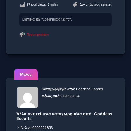
97 total views, 1 today
Δεν υπάρχουν ετικέτες
LISTING ID:
71766FB0DC423F7A
Report problem
Μέλος
Καταχωρήθηκε από:
Goddess Escorts
Μέλος από:
30/09/2024
Άλλα αντικείμενα καταχωρημένα από: Goddess
Escorts
Μελίνα 6906526853