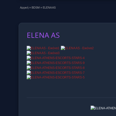
Αρχική
»
BDSM
»
ELENA AS
ELENA AS