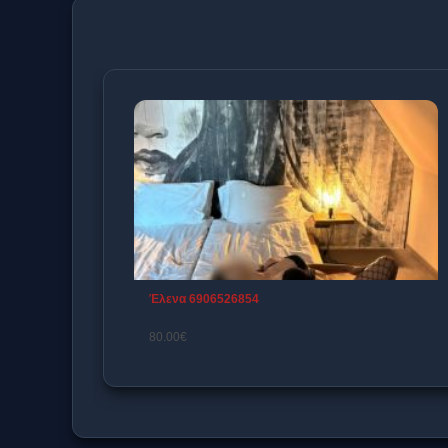
Ειρήνη Και Σόφια 6974310895
0€