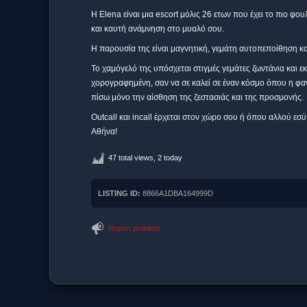
Η Elena είναι μια escort μόλις 26 ετων που έχει το πιο φο
και καυτή ανάμνηση στο μυαλό σου.
Η παρουσία της είναι μαγνητική, γεμάτη αυτοπεποίθηση κα
Το χαμόγελό της υπόσχεται στιγμές γεμάτες ζωντάνια και εκ
χορογραφημένη, σαν να σε καλεί σε έναν κόσμο όπου η φα
πίσω μόνο την αίσθηση της ζεστασιάς και της προσμονής.
Outcall και incall έρχεται στον χώρο σου ή όπου αλλού εσύ
Αθήνα!
47 total views, 2 today
LISTING ID:
8866A1DBA164999D
Report problem