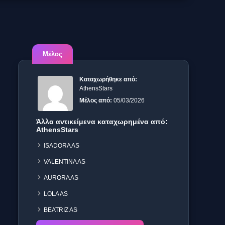
Μέλος
Καταχωρήθηκε από:
AthensStars
Μέλος από:
05/03/2026
Άλλα αντικείμενα καταχωρημένα από:
AthensStars
ISADORA AS
VALENTINA AS
AURORA AS
LOLA AS
BEATRIZ AS