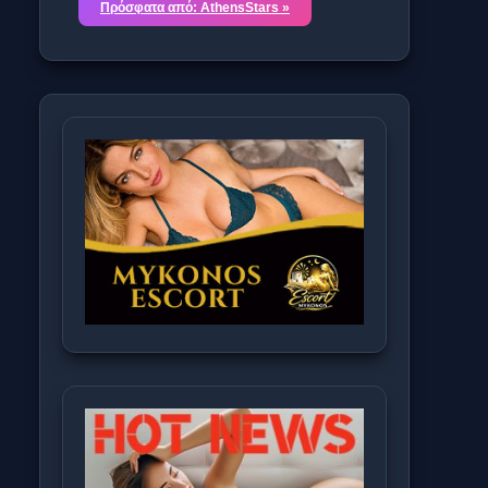
Πρόσφατα από: AthensStars »